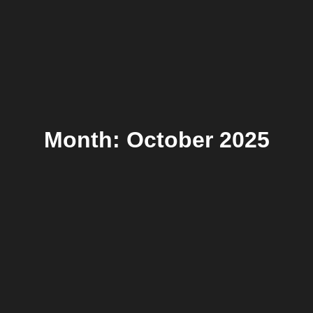
Month:
October 2025