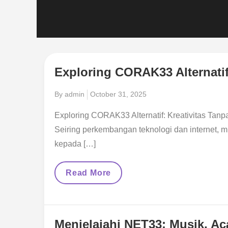
Exploring CORAK33 Alternatif
Posted
By
admin
October 31, 2025
on
Exploring CORAK33 Alternatif: Kreativitas Tanp
Seiring perkembangan teknologi dan internet, 
kepada […]
Exploring
Read More
CORAK33
Alternatif:
Kreativitas
Tanpa
Batas
Menjelajahi NET33: Musik, Ac