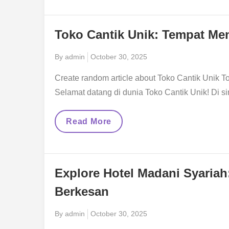
Kreativitas
Menyala
Toko Cantik Unik: Tempat M
Posted
By
admin
October 30, 2025
on
Create random article about Toko Cantik Unik
Selamat datang di dunia Toko Cantik Unik! Di si
Toko
Read More
Cantik
Unik:
Tempat
Menemukan
Pesona
Explore Hotel Madani Syaria
Yang
Berbeda
Berkesan
Posted
By
admin
October 30, 2025
on