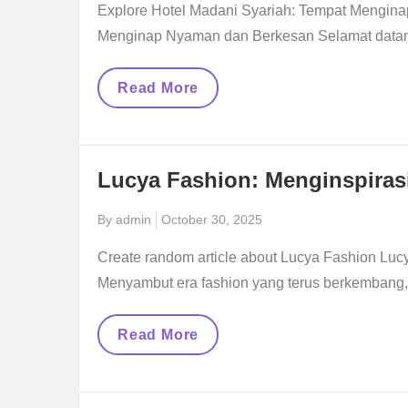
Explore Hotel Madani Syariah: Tempat Mengin
Menginap Nyaman dan Berkesan Selamat datang
Explore
Read More
Hotel
Madani
Syariah:
Tempat
Menginap
Lucya Fashion: Menginspiras
Nyaman
Dan
Berkesan
Posted
By
admin
October 30, 2025
on
Create random article about Lucya Fashion Luc
Menyambut era fashion yang terus berkembang,
Lucya
Read More
Fashion:
Menginspirasi
Gaya
Dengan