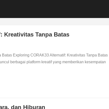
: Kreativitas Tanpa Batas
a Batas Exploring CORAK33 Alternatif: Kreativitas Tanpa Batas
muncul berbagai platform kreatif yang memberikan kesempatan
ara, dan Hiburan