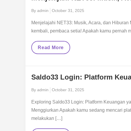
Posted
By
admin
October 31, 2025
on
Menjelajahi NET33: Musik, Acara, dan Hiburan 
kembali, pembaca setia! Apakah kamu pernah 
Menjelajahi
Read More
NET33:
Musik,
Acara,
Dan
Hiburan
Saldo33 Login: Platform Ke
Posted
By
admin
October 31, 2025
on
Exploring Saldo33 Login: Platform Keuangan y
Menggiurkan Apakah kamu sedang mencari pla
melakukan […]