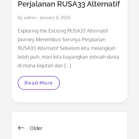
Perjalanan RUSA33 Alternatif
Posted
By
admin
January 6, 2026
on
Exploring the Exciting RUSA33 Alternatif
Journey Menembus Serunya Perjalanan
RUSA33 Alternatif Sebelum kita melangkah
lebih jauh, mari kita bayangkan sebuah dunia
di mana kejutan dan […]
Menembus
Read More
Serunya
Perjalanan
RUSA33
Alternatif
Posts
Older