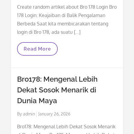
on
Create random artikel about Bro 178 Login Bro
178 Login: Keajaiban di Balik Pengalaman
Berbeda Saat kita membicarakan tentang
login di Bro 178, ada suatu […]
Bro
Read More
178
Login:
Keajaiban
Di
Balik
Bro178: Mengenal Lebih
Pengalaman
Berbeda
Dekat Sosok Menarik di
Dunia Maya
Posted
By
admin
January 26, 2026
on
Bro178: Mengenal Lebih Dekat Sosok Menarik