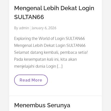
Grup
Mengenal Lebih Dekat Login
K-
Pop
SULTAN66
Yang
Sedang
Naik
Posted
By
admin
January 6, 2026
Daun
on
Exploring the World of Login SULTAN66
Mengenal Lebih Dekat Login SULTAN66
Selamat datang kembali, pembaca setia!
Pada kesempatan kali ini, kita akan
menjelajahi dunia Login […]
Mengenal
Read More
Lebih
Dekat
Login
SULTAN66
Menembus Serunya