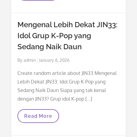
Solusi
Login
Praktis
Dengan
Mengenal Lebih Dekat JIN33:
Fitur
Unggulan
Idol Grup K-Pop yang
Sedang Naik Daun
Posted
By
admin
January 6, 2026
on
Create random article about JIN33 Mengenal
Lebih Dekat JIN33: Idol Grup K-Pop yang
Sedang Naik Daun Siapa yang tak kenal
dengan JIN33? Grup idol K-pop […]
Mengenal
Read More
Lebih
Dekat
JIN33:
Idol