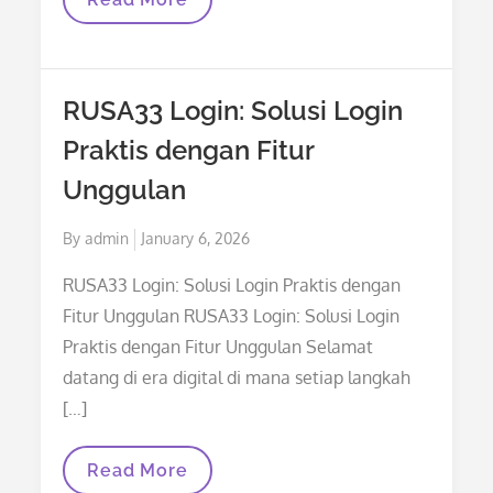
Link
Alternatif:
Solusi
Akses
Mudah
RUSA33 Login: Solusi Login
Ke
Situs
Praktis dengan Fitur
Favorit
Anda!
Unggulan
Posted
By
admin
January 6, 2026
on
RUSA33 Login: Solusi Login Praktis dengan
Fitur Unggulan RUSA33 Login: Solusi Login
Praktis dengan Fitur Unggulan Selamat
datang di era digital di mana setiap langkah
[…]
RUSA33
Read More
Login: