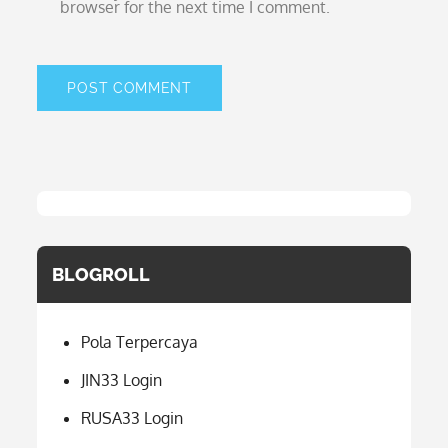
browser for the next time I comment.
BLOGROLL
Pola Terpercaya
JIN33 Login
RUSA33 Login