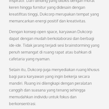
inspiratif. Dari dinding yang dilukis dengan mural
keren hingga furnitur yang didesain dengan
kreatifitas tinggi, Dukcorp merupakan tempat yang
memancarkan energi positif dan kreativitas.
Dengan konsep open space, karyawan Dukcorp
dapat dengan mudah berkolaborasi dan berbagi
ide-ide. Tidak jarang terjadi sesi brainstorming yang
penuh semangat di ruang rapat atau bahkan di
cafetaria yang nyaman.
Selain itu, Dukcorp juga menyediakan ruang khusus
bagi para karyawan yang ingin bekerja secara
mandiri. Ruang ini dilengkapi dengan peralatan
canggih dan suasana yang tenang sehingga
memudahkan individu untuk fokus dan
berkonsentrasi.