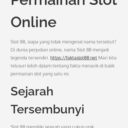
Online
Slot 88, siapa yang tidak mengenal nama tersebut?
Di dunia perjudian online, nama Slot 88 menjadi
legenda tersendiri.
https://faktaslot88.net
Mari kita
telusuri lebih dalam tentang fakta menarik di balik
permainan slot yang satu ini.
Sejarah
Tersembunyi
Slot 88 memiliki sejarah yang cukup unik.