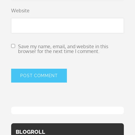
Website
Save my name, email, and website in this
browser for the next time I comment.
BLOGROLL