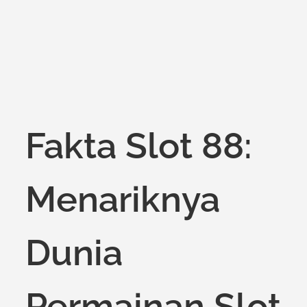
on
Fakta Slot 88:
Menariknya
Dunia
Permainan Slot