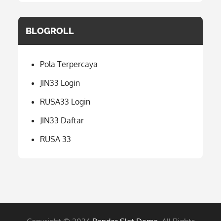
BLOGROLL
Pola Terpercaya
JIN33 Login
RUSA33 Login
JIN33 Daftar
RUSA 33