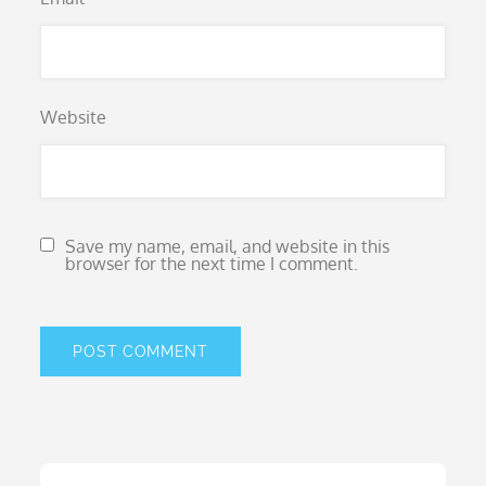
Website
Save my name, email, and website in this
browser for the next time I comment.