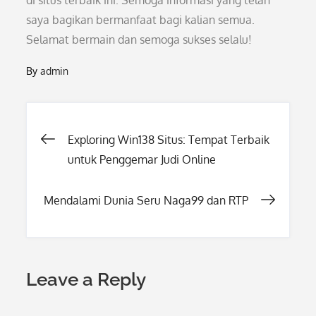
di situs terbaik ini. Semoga informasi yang telah
saya bagikan bermanfaat bagi kalian semua.
Selamat bermain dan semoga sukses selalu!
By
admin
Post
Exploring Win138 Situs: Tempat Terbaik
untuk Penggemar Judi Online
navigation
Mendalami Dunia Seru Naga99 dan RTP
Leave a Reply