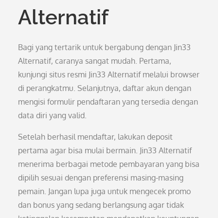
Alternatif
Bagi yang tertarik untuk bergabung dengan Jin33
Alternatif, caranya sangat mudah. Pertama,
kunjungi situs resmi Jin33 Alternatif melalui browser
di perangkatmu. Selanjutnya, daftar akun dengan
mengisi formulir pendaftaran yang tersedia dengan
data diri yang valid.
Setelah berhasil mendaftar, lakukan deposit
pertama agar bisa mulai bermain. Jin33 Alternatif
menerima berbagai metode pembayaran yang bisa
dipilih sesuai dengan preferensi masing-masing
pemain. Jangan lupa juga untuk mengecek promo
dan bonus yang sedang berlangsung agar tidak