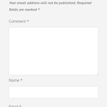
Your email address will not be published.
Required
fields are marked
*
Comment
*
Name
*
Email
*