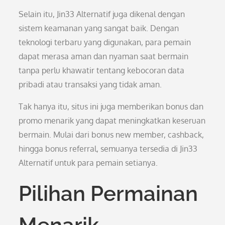
Selain itu, Jin33 Alternatif juga dikenal dengan
sistem keamanan yang sangat baik. Dengan
teknologi terbaru yang digunakan, para pemain
dapat merasa aman dan nyaman saat bermain
tanpa perlu khawatir tentang kebocoran data
pribadi atau transaksi yang tidak aman.
Tak hanya itu, situs ini juga memberikan bonus dan
promo menarik yang dapat meningkatkan keseruan
bermain. Mulai dari bonus new member, cashback,
hingga bonus referral, semuanya tersedia di Jin33
Alternatif untuk para pemain setianya.
Pilihan Permainan