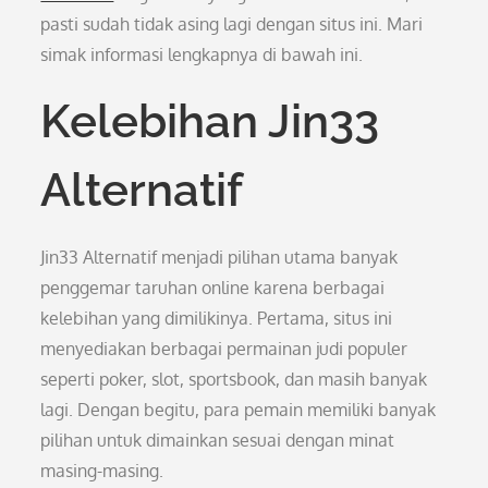
pasti sudah tidak asing lagi dengan situs ini. Mari
simak informasi lengkapnya di bawah ini.
Kelebihan Jin33
Alternatif
Jin33 Alternatif menjadi pilihan utama banyak
penggemar taruhan online karena berbagai
kelebihan yang dimilikinya. Pertama, situs ini
menyediakan berbagai permainan judi populer
seperti poker, slot, sportsbook, dan masih banyak
lagi. Dengan begitu, para pemain memiliki banyak
pilihan untuk dimainkan sesuai dengan minat
masing-masing.