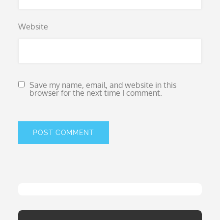
Website
Save my name, email, and website in this
browser for the next time I comment.