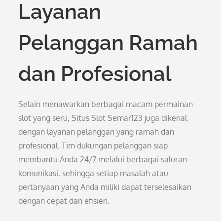
Layanan
Pelanggan Ramah
dan Profesional
Selain menawarkan berbagai macam permainan
slot yang seru, Situs Slot Semar123 juga dikenal
dengan layanan pelanggan yang ramah dan
profesional. Tim dukungan pelanggan siap
membantu Anda 24/7 melalui berbagai saluran
komunikasi, sehingga setiap masalah atau
pertanyaan yang Anda miliki dapat terselesaikan
dengan cepat dan efisien.