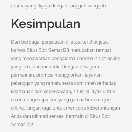
utama yang dijaga dengan sungguh-sungguh.
Kesimpulan
Dari berbagai penjelasan di atas, terlihat jelas
bahwa Situs Slot Semar123 merupakan tempat
yang menawarkan pengalaman bermain slot online
yang seru dan menarik. Dengan beragam
permainan, promosi menggiurkan, layanan
pelanggan yang ramah, serta komitmen terhadap
keamanan dan kepercayaan, situs ini layak untuk
dicoba bagi siapa pun yang gemar bermain judi
online. Jangan ragu untuk mencoba keberuntungan
Anda dan nikmati sensasi bermain di Situs Slot
Semar123!