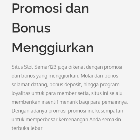
Promosi dan
Bonus
Menggiurkan
Situs Slot Semar123 juga dikenal dengan promosi
dan bonus yang menggiurkan. Mulai dari bonus
selamat datang, bonus deposit, hingga program
loyalitas untuk para member setia, situs ini selalu
memberikan insentif menarik bagi para pemainnya.
Dengan adanya promosi-promosi ini, kesempatan
untuk memperbesar kemenangan Anda semakin
terbuka lebar.