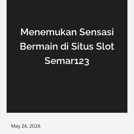
Menemukan Sensasi
Bermain di Situs Slot
Semar123
Posted
May 26, 2026