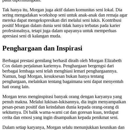
Tak hanya itu, Morgan juga aktif dalam komunitas seni lokal. Dia
sering mengadakan workshop seni untuk anak-anak dan remaja agar
mereka dapat mengekspresikan diri melalui seni lukis. Kontribusi
positif Morgan dalam dunia seni tidak hanya terbatas pada karier
profesionalnya, tetapi juga dalam upayanya untuk memperluas
apresiasi seni di kalangan muda.
Penghargaan dan Inspirasi
Berbagai prestasi gemilang berhasil diraih oleh Morgan Elizabeth
Cox dalam perjalanan kariernya. Penghargaan bergengsi dari
berbagai lembaga seni telah menghiasi lemari penghargaannya.
Namun, bagi Morgan, kesuksesan bukan hanya tentang
penghargaan, melainkan tentang bagaimana seni dapat menyentuh
hati orang lain.
Morgan terus menginspirasi banyak orang dengan karyanya yang
penuh makna. Melalui lukisan-lukisannya, dia ingin menyampaikan
pesan-pesan positif dan keindahan dunia kepada orang-orang di
sekitarnya. Di balik warna-warni cat dan goresan kuas, terdapat
cerita dan emosi yang ingin disampaikan kepada penikmat seni.
Dalam setiap karyanya, Morgan selalu menunjukkan keunikan dan