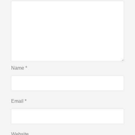
Name
*
Email
*
Website