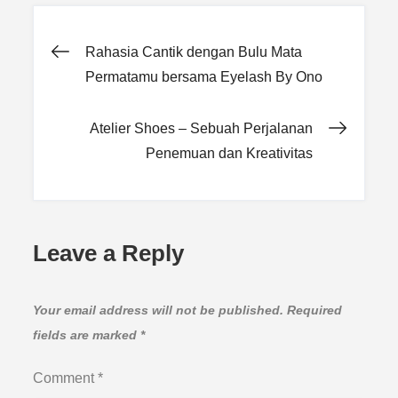
Post
Rahasia Cantik dengan Bulu Mata
Permatamu bersama Eyelash By Ono
navigation
Atelier Shoes – Sebuah Perjalanan
Penemuan dan Kreativitas
Leave a Reply
Your email address will not be published.
Required
fields are marked
*
Comment
*