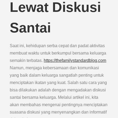
Lewat Diskusi
Santai
Saat ini, kehidupan serba cepat dan padat aktivitas
membuat waktu untuk berkumpul bersama keluarga
semakin terbatas.
https://thefamilystandardblog.com
Namun, menjaga kebersamaan dan komunikasi
yang baik dalam keluarga sangatlah penting untuk
menciptakan ikatan yang kuat. Salah satu cara yang
bisa dilakukan adalah dengan mengadakan diskusi
santai bersama keluarga. Melalui artikel ini, kita
akan membahas mengenai pentingnya menciptakan
suasana diskusi yang menyenangkan dan informatif