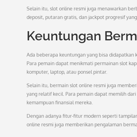
Selain itu, slot online resmi juga menawarkan be
deposit, putaran gratis, dan jackpot progresif ya
Keuntungan Berma
Ada beberapa keuntungan yang bisa didapatkan k
Para pemain dapat menikmati permainan slot kapan
komputer, laptop, atau ponsel pintar.
Selain itu, bermain slot online resmi juga mem
yang relatif kecil. Para pemain dapat memilih da
kemampuan finansial mereka.
Dengan adanya fitur-fitur modern seperti tampil
online resmi juga memberikan pengalaman berma