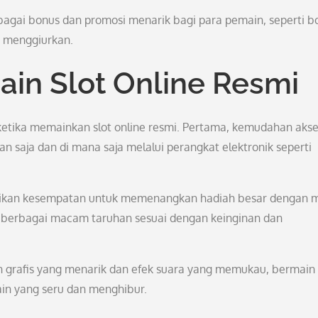
rbagai bonus dan promosi menarik bagi para pemain, seperti b
ng menggiurkan.
in Slot Online Resmi
etika memainkan slot online resmi. Pertama, kemudahan akse
 saja dan di mana saja melalui perangkat elektronik seperti
berikan kesempatan untuk memenangkan hadiah besar dengan 
ri berbagai macam taruhan sesuai dengan keinginan dan
an grafis yang menarik dan efek suara yang memukau, bermain 
in yang seru dan menghibur.