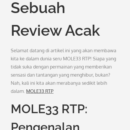
Sebuah
Review Acak
Selamat datang di artikel ini yang akan membawa
kita ke dalam dunia seru MOLE33 RTP! Siapa yang
tidak suka dengan permainan yang memberikan
sensasi dan tantangan yang menghibur, bukan?
Nah, kali ini kita akan merabanya sedikit lebih
dalam.
MOLE33 RTP
MOLE33 RTP:
Pengenalan