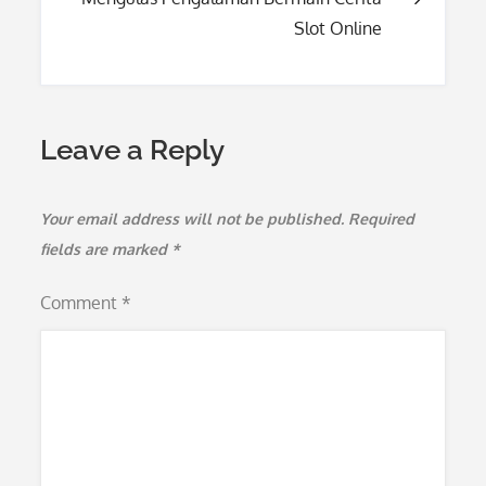
Slot Online
Leave a Reply
Your email address will not be published.
Required
fields are marked
*
Comment
*