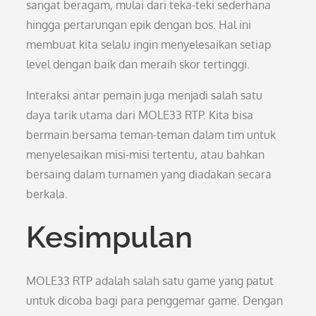
sangat beragam, mulai dari teka-teki sederhana
hingga pertarungan epik dengan bos. Hal ini
membuat kita selalu ingin menyelesaikan setiap
level dengan baik dan meraih skor tertinggi.
Interaksi antar pemain juga menjadi salah satu
daya tarik utama dari MOLE33 RTP. Kita bisa
bermain bersama teman-teman dalam tim untuk
menyelesaikan misi-misi tertentu, atau bahkan
bersaing dalam turnamen yang diadakan secara
berkala.
Kesimpulan
MOLE33 RTP adalah salah satu game yang patut
untuk dicoba bagi para penggemar game. Dengan