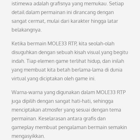
istimewa adalah grafisnya yang memukau. Setiap
detail dalam permainan ini dirancang dengan
sangat cermat, mulai dari karakter hingga latar
belakangnya.
Ketika bermain MOLE33 RTP, kita seolah-olah
disuguhkan dengan sebuah kisah visual yang begitu
indah. Tiap elemen game terlihat hidup, dan inilah
yang membuat kita betah berlama-lama di dunia
virtual yang diciptakan oleh game ini.
Warna-warna yang digunakan dalam MOLE33 RTP
juga dipilih dengan sangat hati-hati, sehingga
menciptakan atmosfer yang sesuai dengan tema
permainan. Keselarasan antara grafis dan
gameplay membuat pengalaman bermain semakin
mengasyikkan.