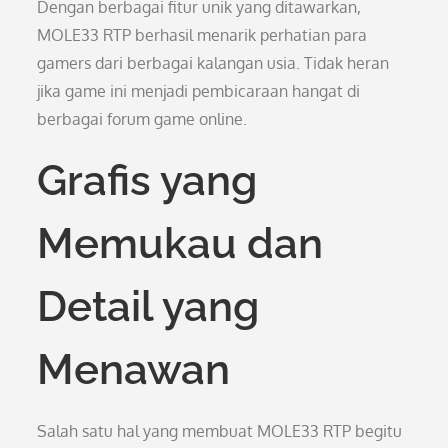
Dengan berbagai fitur unik yang ditawarkan,
MOLE33 RTP berhasil menarik perhatian para
gamers dari berbagai kalangan usia. Tidak heran
jika game ini menjadi pembicaraan hangat di
berbagai forum game online.
Grafis yang
Memukau dan
Detail yang
Menawan
Salah satu hal yang membuat MOLE33 RTP begitu