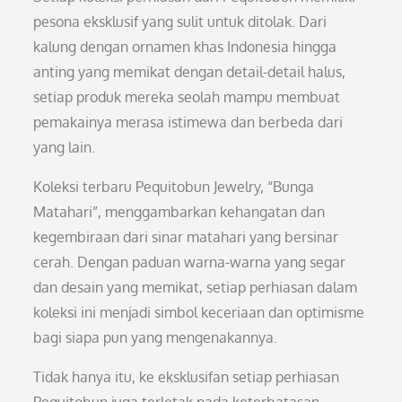
pesona eksklusif yang sulit untuk ditolak. Dari
kalung dengan ornamen khas Indonesia hingga
anting yang memikat dengan detail-detail halus,
setiap produk mereka seolah mampu membuat
pemakainya merasa istimewa dan berbeda dari
yang lain.
Koleksi terbaru Pequitobun Jewelry, “Bunga
Matahari”, menggambarkan kehangatan dan
kegembiraan dari sinar matahari yang bersinar
cerah. Dengan paduan warna-warna yang segar
dan desain yang memikat, setiap perhiasan dalam
koleksi ini menjadi simbol keceriaan dan optimisme
bagi siapa pun yang mengenakannya.
Tidak hanya itu, ke eksklusifan setiap perhiasan