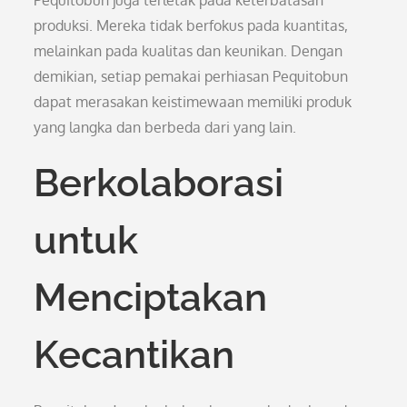
Pequitobun juga terletak pada keterbatasan
produksi. Mereka tidak berfokus pada kuantitas,
melainkan pada kualitas dan keunikan. Dengan
demikian, setiap pemakai perhiasan Pequitobun
dapat merasakan keistimewaan memiliki produk
yang langka dan berbeda dari yang lain.
Berkolaborasi
untuk
Menciptakan
Kecantikan