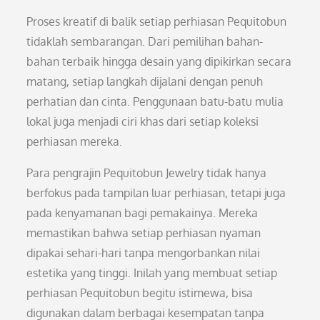
Proses kreatif di balik setiap perhiasan Pequitobun
tidaklah sembarangan. Dari pemilihan bahan-
bahan terbaik hingga desain yang dipikirkan secara
matang, setiap langkah dijalani dengan penuh
perhatian dan cinta. Penggunaan batu-batu mulia
lokal juga menjadi ciri khas dari setiap koleksi
perhiasan mereka.
Para pengrajin Pequitobun Jewelry tidak hanya
berfokus pada tampilan luar perhiasan, tetapi juga
pada kenyamanan bagi pemakainya. Mereka
memastikan bahwa setiap perhiasan nyaman
dipakai sehari-hari tanpa mengorbankan nilai
estetika yang tinggi. Inilah yang membuat setiap
perhiasan Pequitobun begitu istimewa, bisa
digunakan dalam berbagai kesempatan tanpa