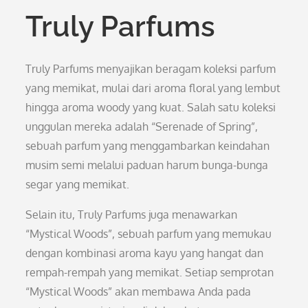
Truly Parfums
Truly Parfums menyajikan beragam koleksi parfum
yang memikat, mulai dari aroma floral yang lembut
hingga aroma woody yang kuat. Salah satu koleksi
unggulan mereka adalah “Serenade of Spring”,
sebuah parfum yang menggambarkan keindahan
musim semi melalui paduan harum bunga-bunga
segar yang memikat.
Selain itu, Truly Parfums juga menawarkan
“Mystical Woods”, sebuah parfum yang memukau
dengan kombinasi aroma kayu yang hangat dan
rempah-rempah yang memikat. Setiap semprotan
“Mystical Woods” akan membawa Anda pada