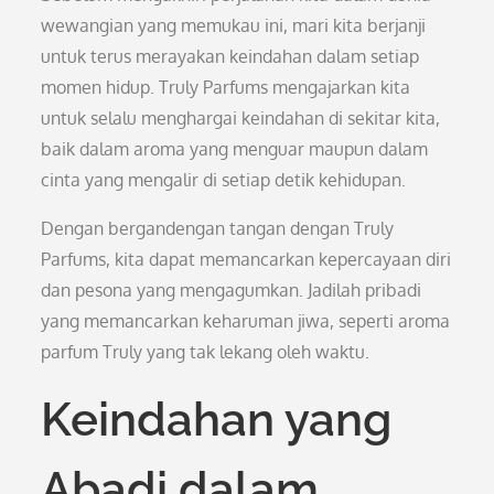
wewangian yang memukau ini, mari kita berjanji
untuk terus merayakan keindahan dalam setiap
momen hidup. Truly Parfums mengajarkan kita
untuk selalu menghargai keindahan di sekitar kita,
baik dalam aroma yang menguar maupun dalam
cinta yang mengalir di setiap detik kehidupan.
Dengan bergandengan tangan dengan Truly
Parfums, kita dapat memancarkan kepercayaan diri
dan pesona yang mengagumkan. Jadilah pribadi
yang memancarkan keharuman jiwa, seperti aroma
parfum Truly yang tak lekang oleh waktu.
Keindahan yang
Abadi dalam