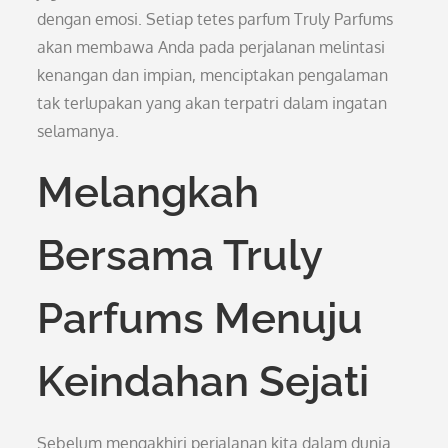
dengan emosi. Setiap tetes parfum Truly Parfums
akan membawa Anda pada perjalanan melintasi
kenangan dan impian, menciptakan pengalaman
tak terlupakan yang akan terpatri dalam ingatan
selamanya.
Melangkah
Bersama Truly
Parfums Menuju
Keindahan Sejati
Sebelum mengakhiri perjalanan kita dalam dunia