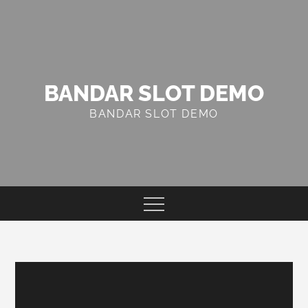
Skip
to
content
BANDAR SLOT DEMO
BANDAR SLOT DEMO