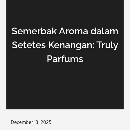
Semerbak Aroma dalam
Setetes Kenangan: Truly
Parfums
Posted
December 13, 2025