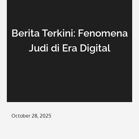
Berita Terkini: Fenomena
Judi di Era Digital
Posted
October 28, 2025
on