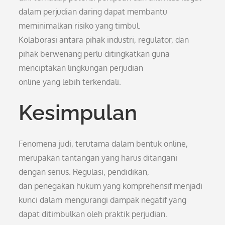
dalam perjudian daring dapat membantu
meminimalkan risiko yang timbul.
Kolaborasi antara pihak industri, regulator, dan
pihak berwenang perlu ditingkatkan guna
menciptakan lingkungan perjudian
online yang lebih terkendali.
Kesimpulan
Fenomena judi, terutama dalam bentuk online,
merupakan tantangan yang harus ditangani
dengan serius. Regulasi, pendidikan,
dan penegakan hukum yang komprehensif menjadi
kunci dalam mengurangi dampak negatif yang
dapat ditimbulkan oleh praktik perjudian.