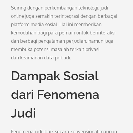
Seiring dengan perkembangan teknologi, judi
online juga semakin terintegrasi dengan berbagai
platform media sosial. Hal ini memberikan
kemudahan bagi para pemain untuk berinteraksi
dan berbagi pengalaman perjudian, namun juga
membuka potensi masalah terkait privasi
dan keamanan data pribadi.
Dampak Sosial
dari Fenomena
Judi
Fenomena judi, baik secara konvensional maupun