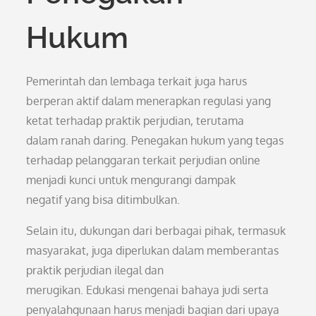
Hukum
Pemerintah dan lembaga terkait juga harus
berperan aktif dalam menerapkan regulasi yang
ketat terhadap praktik perjudian, terutama
dalam ranah daring. Penegakan hukum yang tegas
terhadap pelanggaran terkait perjudian online
menjadi kunci untuk mengurangi dampak
negatif yang bisa ditimbulkan.
Selain itu, dukungan dari berbagai pihak, termasuk
masyarakat, juga diperlukan dalam memberantas
praktik perjudian ilegal dan
merugikan. Edukasi mengenai bahaya judi serta
penyalahgunaan harus menjadi bagian dari upaya