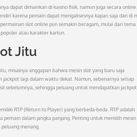
nya dapat dimainkan di kasino fisik, namun juga secara online
endiri karena pemain dapat mengaksesnya kapan saja dan di 
asi permainan slot online pun semakin beragam, mulai dari tema
 populer atau karakter kartun.
ot Jitu
itu, misalnya anggapan bahwa mesin slot yang baru saja
 jackpot lagi dalam waktu dekat. Namun, sebenarnya setiap
hasil sebelumnya, sehingga peluang untuk mendapatkan jackpot
emiliki RTP (Return to Player) yang berbeda-beda. RTP adalah
a pemain dalam jangka panjang. Penting untuk memilih mesin 
n peluang menang.