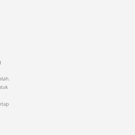
g
alah.
ntuk
etap