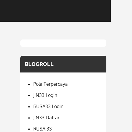
BLOGROLL
Pola Terpercaya
JIN33 Login
RUSA33 Login
JIN33 Daftar
RUSA 33