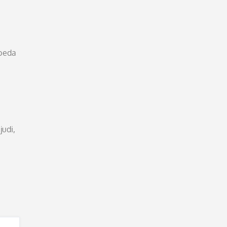
rbeda
judi,