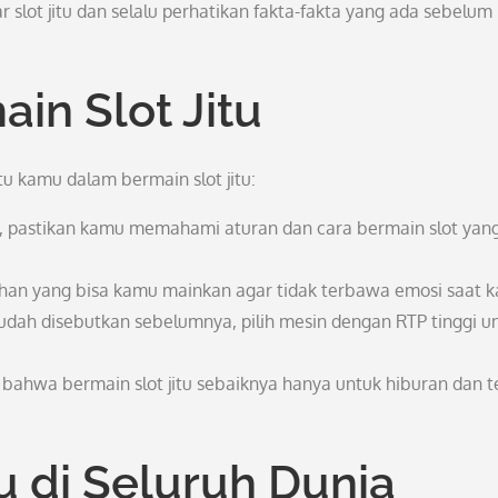
r slot jitu dan selalu perhatikan fakta-fakta yang ada sebelum
ain Slot Jitu
u kamu dalam bermain slot jitu:
pastikan kamu memahami aturan dan cara bermain slot yan
han yang bisa kamu mainkan agar tidak terbawa emosi saat k
udah disebutkan sebelumnya, pilih mesin dengan RTP tinggi u
 bahwa bermain slot jitu sebaiknya hanya untuk hiburan dan t
tu di Seluruh Dunia