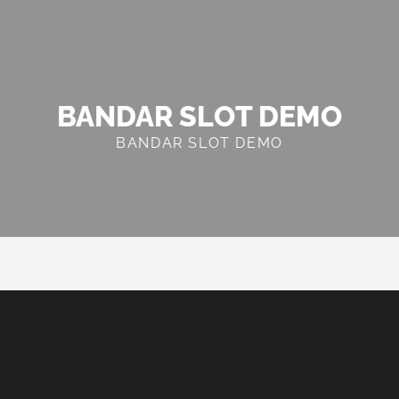
BANDAR SLOT DEMO
BANDAR SLOT DEMO