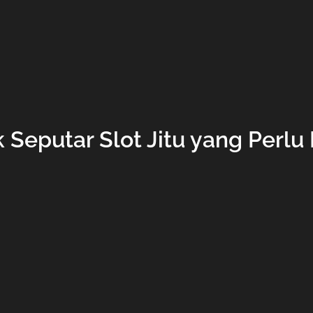
 Seputar Slot Jitu yang Perl