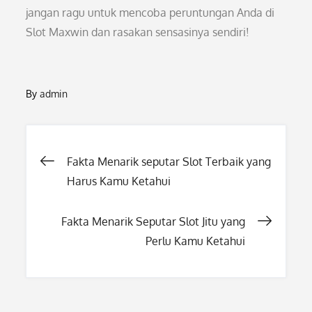
jangan ragu untuk mencoba peruntungan Anda di
Slot Maxwin dan rasakan sensasinya sendiri!
By
admin
Post
Fakta Menarik seputar Slot Terbaik yang
Harus Kamu Ketahui
navigation
Fakta Menarik Seputar Slot Jitu yang
Perlu Kamu Ketahui