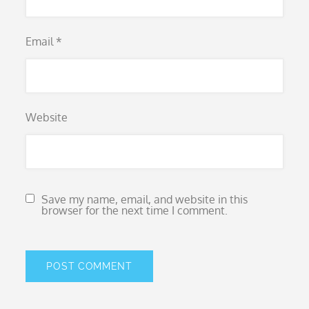
Email
*
Website
Save my name, email, and website in this
browser for the next time I comment.