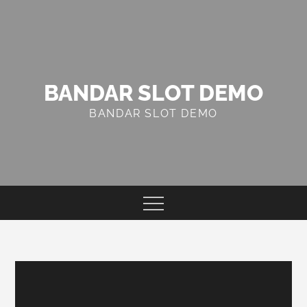
Skip
to
content
BANDAR SLOT DEMO
BANDAR SLOT DEMO