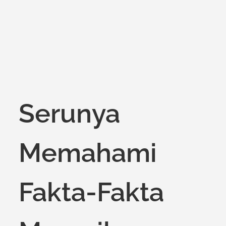
on
Serunya
Memahami
Fakta-Fakta