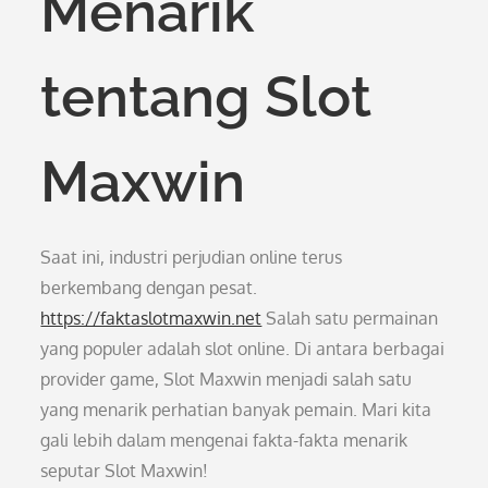
Menarik
tentang Slot
Maxwin
Saat ini, industri perjudian online terus
berkembang dengan pesat.
https://faktaslotmaxwin.net
Salah satu permainan
yang populer adalah slot online. Di antara berbagai
provider game, Slot Maxwin menjadi salah satu
yang menarik perhatian banyak pemain. Mari kita
gali lebih dalam mengenai fakta-fakta menarik
seputar Slot Maxwin!