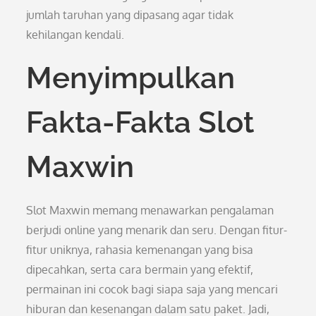
jumlah taruhan yang dipasang agar tidak
kehilangan kendali.
Menyimpulkan
Fakta-Fakta Slot
Maxwin
Slot Maxwin memang menawarkan pengalaman
berjudi online yang menarik dan seru. Dengan fitur-
fitur uniknya, rahasia kemenangan yang bisa
dipecahkan, serta cara bermain yang efektif,
permainan ini cocok bagi siapa saja yang mencari
hiburan dan kesenangan dalam satu paket. Jadi,