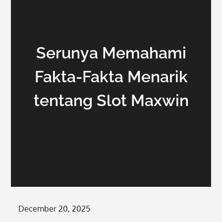
Serunya Memahami
Fakta-Fakta Menarik
tentang Slot Maxwin
Posted
December 20, 2025