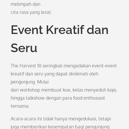
melimpah dan
cita rasa yang lezat.
Event Kreatif dan
Seru
The Harvest 10 seringkali mengadakan event-event
kreatif dan seru yang dapat dinikmati oleh
pengunjung. Mulai
dari workshop membuat kue, kelas menyeduh kopi,
hingga talkshow dengan para food enthusiast
ternama.
Acara-acara ini tidak hanya mengedukasi, tetapi
juga memberikan kesempatan bagi pengunjung