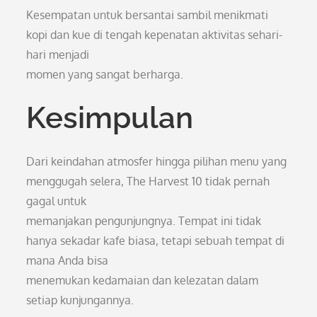
Kesempatan untuk bersantai sambil menikmati
kopi dan kue di tengah kepenatan aktivitas sehari-
hari menjadi
momen yang sangat berharga.
Kesimpulan
Dari keindahan atmosfer hingga pilihan menu yang
menggugah selera, The Harvest 10 tidak pernah
gagal untuk
memanjakan pengunjungnya. Tempat ini tidak
hanya sekadar kafe biasa, tetapi sebuah tempat di
mana Anda bisa
menemukan kedamaian dan kelezatan dalam
setiap kunjungannya.