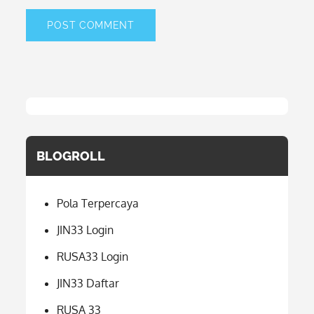
BLOGROLL
Pola Terpercaya
JIN33 Login
RUSA33 Login
JIN33 Daftar
RUSA 33