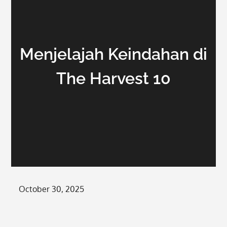
Menjelajah Keindahan di
The Harvest 10
Posted
October 30, 2025
on