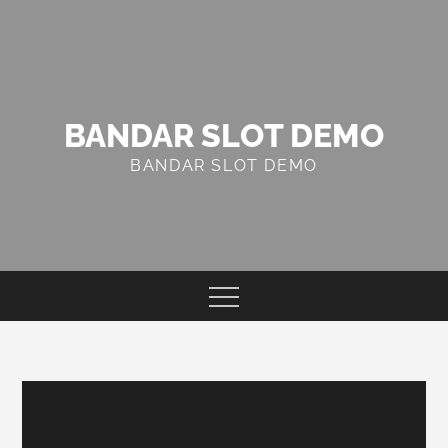
Skip
to
content
BANDAR SLOT DEMO
BANDAR SLOT DEMO