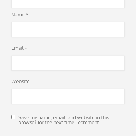
Name
*
Email
*
Website
Save my name, email, and website in this
browser for the next time I comment.