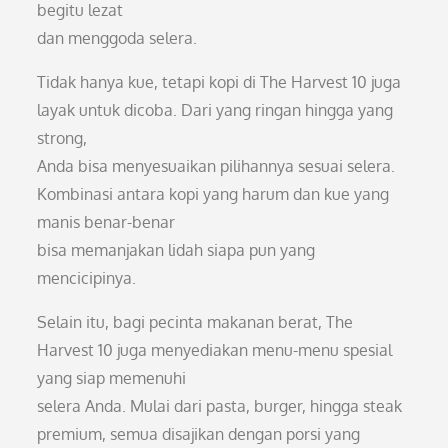
begitu lezat
dan menggoda selera.
Tidak hanya kue, tetapi kopi di The Harvest 10 juga
layak untuk dicoba. Dari yang ringan hingga yang
strong,
Anda bisa menyesuaikan pilihannya sesuai selera.
Kombinasi antara kopi yang harum dan kue yang
manis benar-benar
bisa memanjakan lidah siapa pun yang
mencicipinya.
Selain itu, bagi pecinta makanan berat, The
Harvest 10 juga menyediakan menu-menu spesial
yang siap memenuhi
selera Anda. Mulai dari pasta, burger, hingga steak
premium, semua disajikan dengan porsi yang