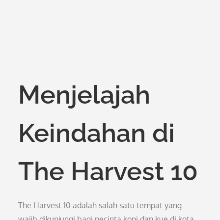
Menjelajah
Keindahan di
The Harvest 10
The Harvest 10 adalah salah satu tempat yang
wajib dikunjungi bagi pecinta kopi dan kue di kota.