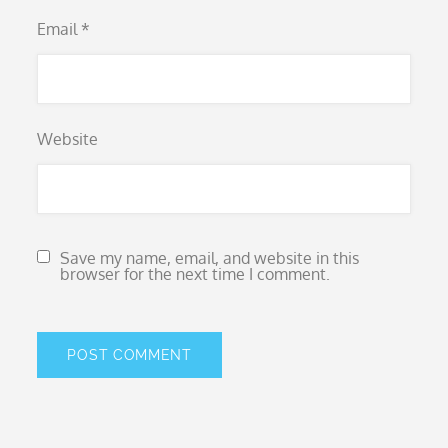
Email
*
Website
Save my name, email, and website in this
browser for the next time I comment.