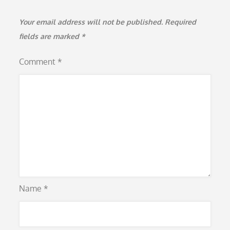
Your email address will not be published.
Required
fields are marked
*
Comment
*
Name
*