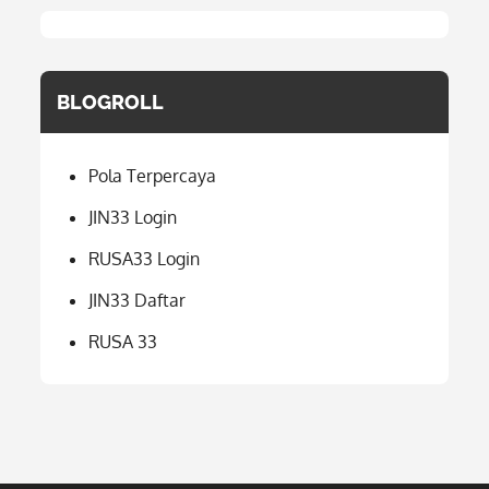
BLOGROLL
Pola Terpercaya
JIN33 Login
RUSA33 Login
JIN33 Daftar
RUSA 33