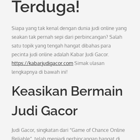
Terduga!
Siapa yang tak kenal dengan dunia judi online yang
seakan tak pernah sepi dari perbincangan? Salah
satu topik yang tengah hangat dibahas para
pecinta judi online adalah Kabar Judi Gacor.
https://kabarjudigacor.com
Simak ulasan
lengkapnya di bawah ini!
Keasikan Bermain
Judi Gacor
Judi Gacor, singkatan dari “Game of Chance Online
Reliable”, telah menjadi perbincangan hangat di